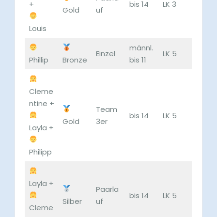
+
bis 14
LK 3
Gold
uf
Louis
männl.
Einzel
LK 5
Phillip
Bronze
bis 11
Cleme
ntine +
Team
bis 14
LK 5
Gold
3er
Layla +
Philipp
Layla +
Paarla
bis 14
LK 5
Silber
uf
Cleme