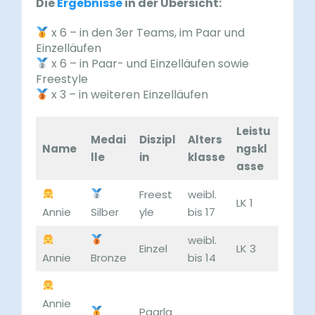
Die
Ergebnisse
in der Übersicht:
x 6 – in den 3er Teams, im Paar und
Einzelläufen
x 6 – in Paar- und Einzelläufen sowie
Freestyle
x 3 – in weiteren Einzelläufen
Leistu
Medai
Diszipl
Alters
Name
ngskl
lle
in
klasse
asse
Freest
weibl.
LK 1
Annie
Silber
yle
bis 17
weibl.
Einzel
LK 3
Annie
Bronze
bis 14
Annie
Paarla