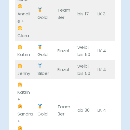
Team
Annali
bis 17
LK 3
Gold
3er
e +
Clara
weibl.
Einzel
LK 4
Katrin
Gold
bis 50
weibl.
Einzel
LK 4
Jenny
Silber
bis 50
Katrin
+
Team
ab 30
LK 4
Sandra
Gold
3er
+