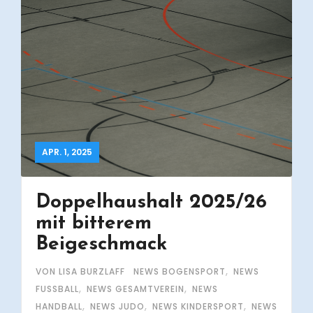
APR. 1, 2025
Doppelhaushalt 2025/26
mit bitterem
Beigeschmack
,
VON LISA BURZLAFF
NEWS BOGENSPORT
NEWS
,
,
FUSSBALL
NEWS GESAMTVEREIN
NEWS
,
,
,
HANDBALL
NEWS JUDO
NEWS KINDERSPORT
NEWS