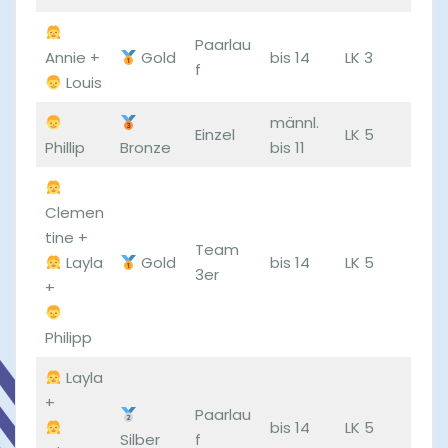
Paarlau
Annie +
Gold
bis 14
LK 3
f
Louis
männl.
Einzel
LK 5
Phillip
Bronze
bis 11
Clemen
tine +
Team
Layla
Gold
bis 14
LK 5
3er
+
Philipp
Layla
+
Paarlau
bis 14
LK 5
Silber
f