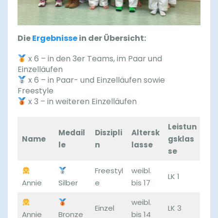
Die
Ergebnisse
in der Übersicht:
x 6 – in den 3er Teams, im Paar und
Einzelläufen
x 6 – in Paar- und Einzelläufen sowie
Freestyle
x 3 – in weiteren Einzelläufen
Leistun
Medail
Diszipli
Altersk
Name
gsklas
le
n
lasse
se
Freestyl
weibl.
LK 1
Annie
Silber
e
bis 17
weibl.
Einzel
LK 3
Annie
Bronze
bis 14