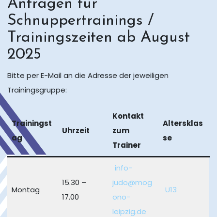
Anfragen für
Schnuppertrainings /
Trainingszeiten ab August
2025
Bitte per E-Mail an die Adresse der jeweiligen
Trainingsgruppe:
Kontakt
Trainingst
Altersklas
Uhrzeit
zum
ag
se
Trainer
info-
15.30 –
judo@mog
Montag
U13
17.00
ono-
leipzig.de