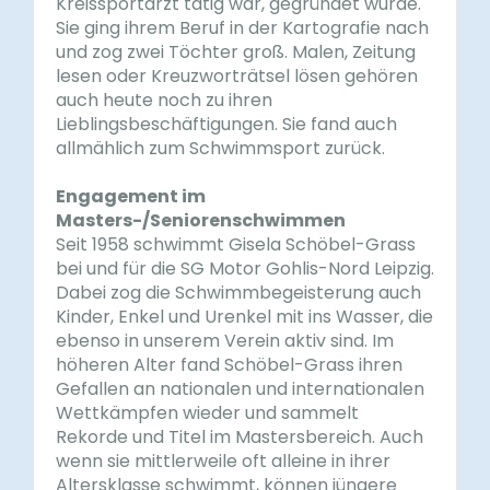
Kreissportarzt tätig war, gegründet wurde.
Sie ging ihrem Beruf in der Kartografie nach
und zog zwei Töchter groß. Malen, Zeitung
lesen oder Kreuzworträtsel lösen gehören
auch heute noch zu ihren
Lieblingsbeschäftigungen. Sie fand auch
allmählich zum Schwimmsport zurück.
Engagement im
Masters-/Seniorenschwimmen
Seit 1958 schwimmt Gisela Schöbel-Grass
bei und für die SG Motor Gohlis-Nord Leipzig.
Dabei zog die Schwimmbegeisterung auch
Kinder, Enkel und Urenkel mit ins Wasser, die
ebenso in unserem Verein aktiv sind. Im
höheren Alter fand Schöbel-Grass ihren
Gefallen an nationalen und internationalen
Wettkämpfen wieder und sammelt
Rekorde und Titel im Mastersbereich. Auch
wenn sie mittlerweile oft alleine in ihrer
Altersklasse schwimmt, können jüngere