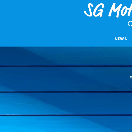
SG Mot
O
NEWS