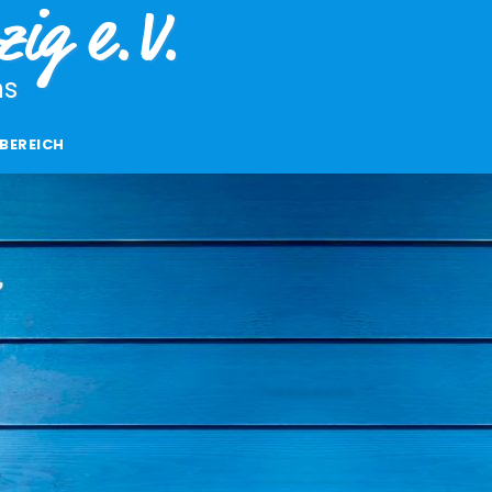
ig e.V.
ns
BEREICH